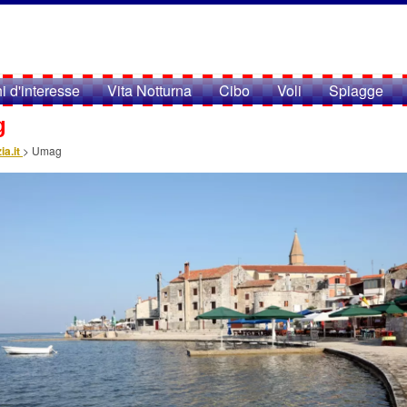
i d'interesse
Vita Notturna
Cibo
Voli
Spiagge
g
ia.it
>
Umag