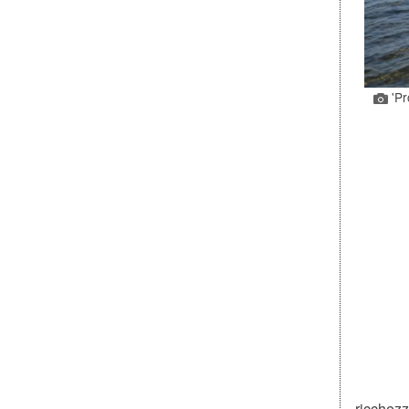
'Pr
ricchezza