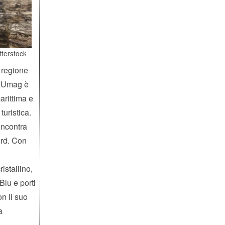
tterstock
 regione
a, Umag è
arittima e
uristica.
 incontra
ord. Con
istallino,
lu e porti
n il suo
a