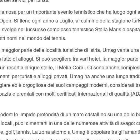
amosa per un importante evento tennistico che ha luogo ogni a
Open. Si tiene ogni anno a Luglio, al culmine della stagione turist
i svolge nel lussuoso complesso tennistico Stella Maris e ospita 
lustri nomi nel mondo del tennis.
maggior parte delle località turistiche di Istria, Umag vanta una
n fatto di alloggi. Si può scegliere tra vari hotel, la maggior parte
e un resort a cinque stelle, il Melia Coral. Ci sono anche compless
enti per turisti e alloggi privati. Umag ha anche una lunga tradi
are ed è orgogliosa dei suoi campeggi moderni, considerati tra 
oazia e premiati con molti certificati internazionali di qualità (A
goderti le limpide profondità di un mare cristallino su una delle b
locali, puoi cimentarti in una delle numerose attività di svago: c
e, golf, tennis. La zona attorno a Umag è popolare tra gli amanti 