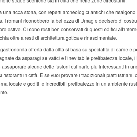
molte strade sceniche sia in città che nelle zone circostanti.
una ricca storia, con reperti archeologici antichi che risalgono 
ia. I romani riconobbero la bellezza di Umag e decisero di costrui
ore estive. Ci sono resti ben conservati di questi edifici all'intern
chia oltre a resti di architettura gotica e rinascimentale.
 gastronomia offerta dalla città si basa su specialità di carne e 
nate da asparagi selvatici e l'inevitabile prelibatezza locale, il 
assaporare alcune delle fusioni culinarie più interessanti in un
ristoranti in città. E se vuoi provare i tradizionali piatti istriani,
rna locale e goditi le incredibili prelibatezze in un ambiente rus
nte.