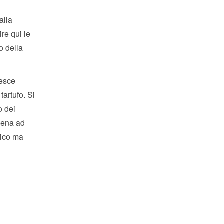
alla
re qui le
o della
pesce
tartufo. Si
o dei
 cena ad
tico ma