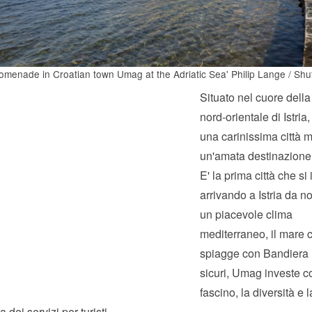
omenade in Croatian town Umag at the Adriatic Sea' Philip Lange / Shu
Situato nel cuore della
nord-orientale di Istri
una carinissima città m
un'amata destinazione t
E' la prima città che si
arrivando a Istria da n
un piacevole clima
mediterraneo, il mare cr
spiagge con Bandiera B
sicuri, Umag investe co
fascino, la diversità e l
 dei servizi per turisti.