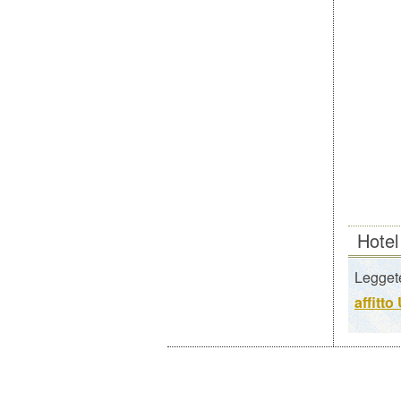
Hotel
Leggete
affitt