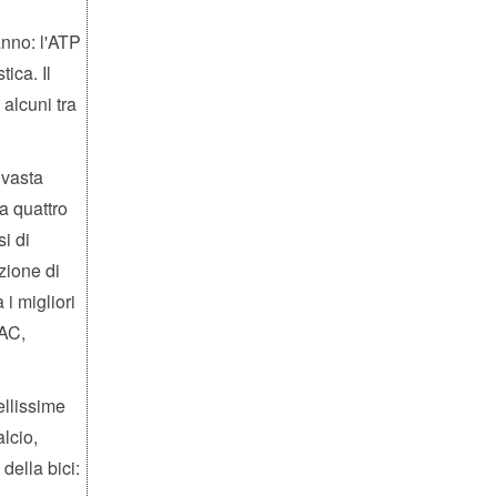
nno: l'ATP
ica. Il
alcuni tra
 vasta
 a quattro
i di
zione di
i migliori
DAC,
ellissime
alcio,
della bici: