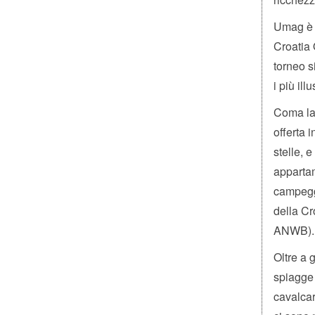
Umag è f
Croatia 
torneo s
i più il
Coma la 
offerta i
stelle, 
appartam
campeggi
della Cr
ANWB).
Oltre a 
spiagge 
cavalcar