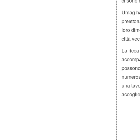
ci sono 
Umag ha 
preistor
loro dim
città vec
La ricca
accompag
possono 
numerosi 
una tave
accoglie