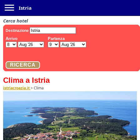
Toggle navigation
Istria
Cerca hotel
Clima a Istria
istriacroazia.it
>
Clima